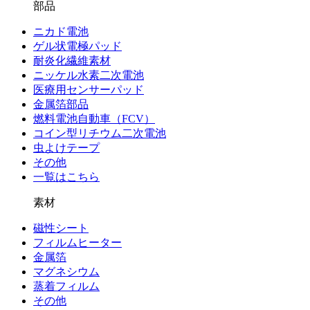
部品
ニカド電池
ゲル状電極パッド
耐炎化繊維素材
ニッケル水素二次電池
医療用センサーパッド
金属箔部品
燃料電池自動車（FCV）
コイン型リチウム二次電池
虫よけテープ
その他
一覧はこちら
素材
磁性シート
フィルムヒーター
金属箔
マグネシウム
蒸着フィルム
その他