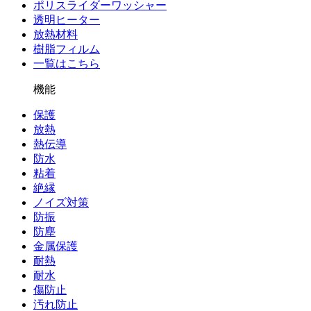
ポリスライダーワッシャー
透明ヒーター
放熱材料
樹脂フィルム
一覧はこちら
機能
保護
放熱
熱伝導
防水
粘着
絶縁
ノイズ対策
防振
防塵
金属保護
耐熱
耐水
傷防止
汚れ防止