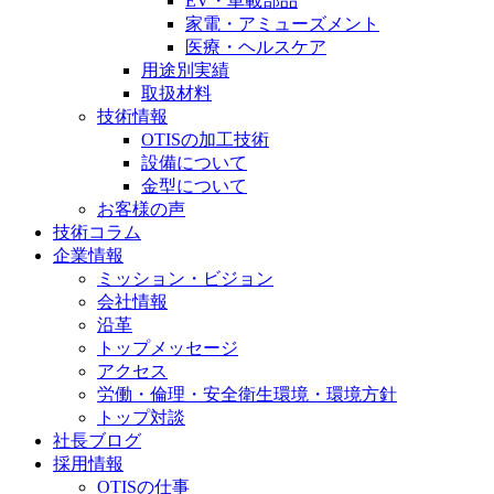
EV・車載部品
家電・
アミューズメント
医療・
ヘルスケア
用途別実績
取扱材料
技術情報
OTISの加工技術
設備について
金型について
お客様の声
技術コラム
企業情報
ミッション・ビジョン
会社情報
沿革
トップメッセージ
アクセス
労働・倫理・安全衛生環境・環境方針
トップ対談
社長ブログ
採用情報
OTISの仕事