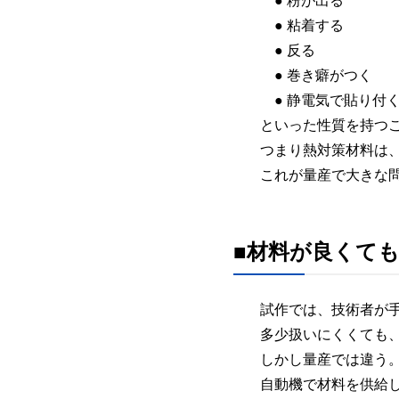
● 粉が出る
● 粘着する
● 反る
● 巻き癖がつく
● 静電気で貼り付
といった性質を持つ
つまり熱対策材料は
これが量産で大きな
■材料が良くて
試作では、技術者が
多少扱いにくくても
しかし量産では違う
自動機で材料を供給