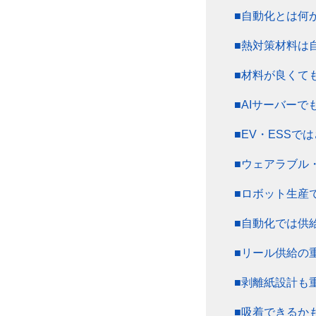
■自動化とは何
■熱対策材料は
■材料が良くて
■AIサーバー
■EV・ESSで
■ウェアラブル
■ロボット生産
■自動化では供
■リール供給の
■剥離紙設計も
■吸着できるか