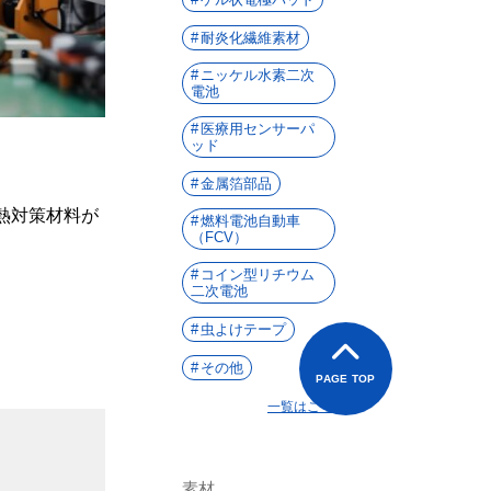
耐炎化繊維素材
ニッケル水素二次
電池
医療用センサーパ
ッド
金属箔部品
熱対策材料が
燃料電池自動車
（FCV）
コイン型リチウム
二次電池
虫よけテープ
その他
PAGE TOP
一覧はこちら
素材