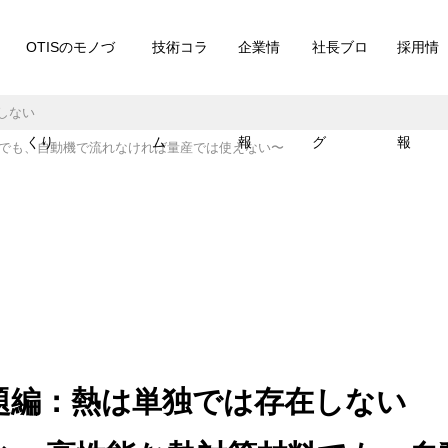
OTISのモノづ
技術コラ
企業情
社長ブロ
採用情
在しない
くり
ム
報
グ
報
策材料でも、自動機で流れなければ量産では使えない〜
合課題編：熱は単独では存在しない