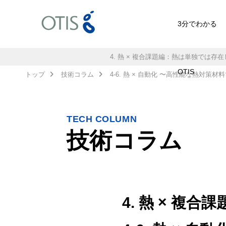
3分でわかる
4. 熱 × 複合課題編：熱は単独では存
OTIS
トップ
技術コラム
4-6. 熱 × 自動化 〜高性能な熱対
TECH COLUMN
技術コラム
4. 熱 × 複