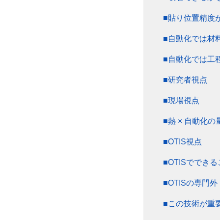
■貼り位置精度
■自動化では材
■自動化では工
■研究者視点
■現場視点
■熱 × 自動化
■OTIS視点
■OTISででき
■OTISの専門外
■この技術が重