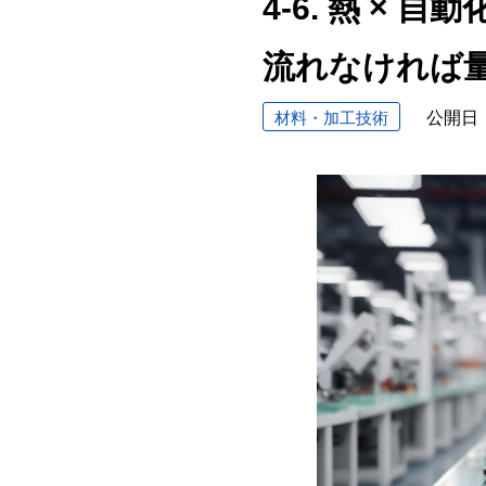
4-6. 熱 ×
流れなければ
材料・加工技術
公開日