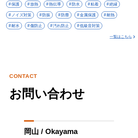
保護
放熱
熱伝導
防水
粘着
絶縁
ノイズ対策
防振
防塵
金属保護
耐熱
耐水
傷防止
汚れ防止
低級音対策
一覧はこちら
CONTACT
お問い合わせ
岡山 / Okayama