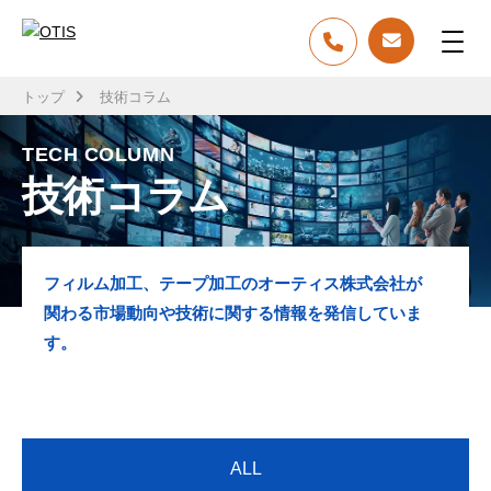
トップ
技術コラム
TECH COLUMN
技術コラム
フィルム加工、テープ加工のオーティス株式会社が
関わる市場動向や技術に関する情報を発信していま
す。
ALL