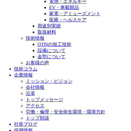
電池・
エネルギー
EV・車載部品
家電・
アミューズメント
医療・
ヘルスケア
用途別実績
取扱材料
技術情報
OTISの加工技術
設備について
金型について
お客様の声
技術コラム
企業情報
ミッション・ビジョン
会社情報
沿革
トップメッセージ
アクセス
労働・倫理・安全衛生環境・環境方針
トップ対談
社長ブログ
採用情報