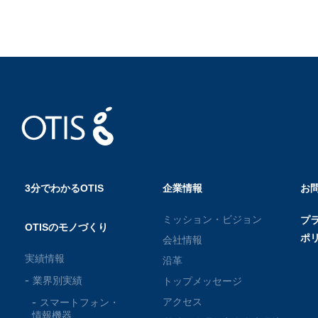
3分でわかるOTIS
企業情報
お
ミッション・ビジョン
プ
OTISのモノづくり
ポ
会社情報
実績情報
沿革
業界別実績
トップメッセージ
アクセス
スマートフォン・
情報機器