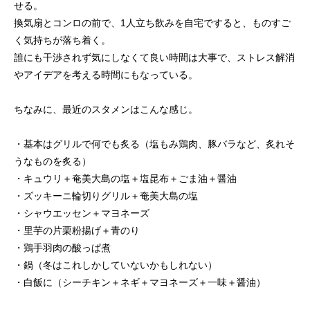
せる。
換気扇とコンロの前で、1人立ち飲みを自宅ですると、ものすご
く気持ちが落ち着く。
誰にも干渉されず気にしなくて良い時間は大事で、ストレス解消
やアイデアを考える時間にもなっている。
ちなみに、最近のスタメンはこんな感じ。
・基本はグリルで何でも炙る（塩もみ鶏肉、豚バラなど、炙れそ
うなものを炙る）
・キュウリ＋奄美大島の塩＋塩昆布＋ごま油＋醤油
・ズッキーニ輪切りグリル＋奄美大島の塩
・シャウエッセン＋マヨネーズ
・里芋の片栗粉揚げ＋青のり
・鶏手羽肉の酸っぱ煮
・鍋（冬はこれしかしていないかもしれない）
・白飯に（シーチキン＋ネギ＋マヨネーズ＋一味＋醤油）