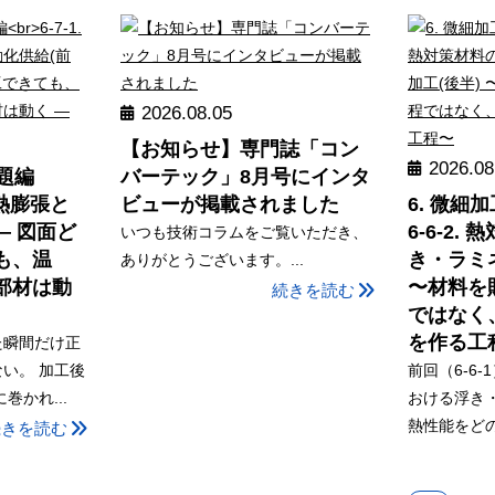
2026.08.05
【お知らせ】専門誌「コン
2026.08
問題編
バーテック」8月号にインタ
の熱膨張と
ビューが掲載されました
6. 微細
― 図面ど
6-6-2
いつも技術コラムをご覧いただき、
も、温
き・ラミ
ありがとうございます。...
部材は動
〜材料を
続きを読む
ではなく
を作る工
た瞬間だけ正
い。 加工後
前回（6-6
巻かれ...
おける浮き
熱性能をどの
続きを読む