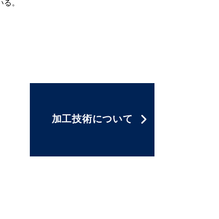
いる。
加工技術
について