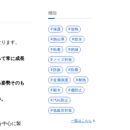
機能
保護
放熱
熱伝導
防水
なります。
粘着
絶縁
って常に成長
ノイズ対策
防振
防塵
金属保護
耐熱
る姿勢そのも
耐水
傷防止
い。
汚れ防止
低級音対策
一覧はこちら
を中心に製