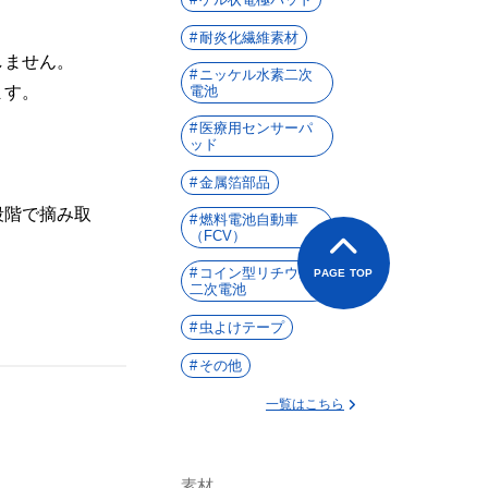
耐炎化繊維素材
しません。
ニッケル水素二次
ます。
電池
医療用センサーパ
ッド
金属箔部品
段階で摘み取
燃料電池自動車
（FCV）
コイン型リチウム
PAGE TOP
二次電池
虫よけテープ
その他
一覧はこちら
。
素材