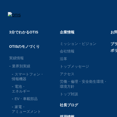
3分でわかるOTIS
企業情報
お
ミッション・ビジョン
プ
OTISのモノづくり
ポ
会社情報
実績情報
沿革
業界別実績
トップメッセージ
アクセス
スマートフォン・
情報機器
労働・倫理・安全衛生環境・
電池・
環境方針
エネルギー
トップ対談
EV・車載部品
社長ブログ
家電・
アミューズメント
採用情報