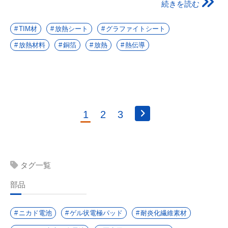
続きを読む
TIM材
放熱シート
グラファイトシート
放熱材料
銅箔
放熱
熱伝導
1
2
3
タグ一覧
部品
ニカド電池
ゲル状電極パッド
耐炎化繊維素材