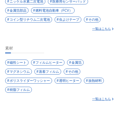
ニッケル水素二次電池
医療用センサーパッド
金属箔部品
燃料電池自動車（FCV）
コイン型リチウム二次電池
虫よけテープ
その他
一覧はこちら
素材
磁性シート
フィルムヒーター
金属箔
マグネシウム
蒸着フィルム
その他
ポリスライダーワッシャー
透明ヒーター
放熱材料
樹脂フィルム
一覧はこちら