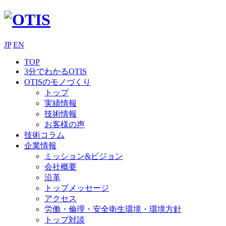
JP
EN
TOP
3分でわかるOTIS
OTISのモノづくり
トップ
実績情報
技術情報
お客様の声
技術コラム
企業情報
ミッション&ビジョン
会社概要
沿革
トップメッセージ
アクセス
労働・倫理・安全衛生環境・環境方針
トップ対談