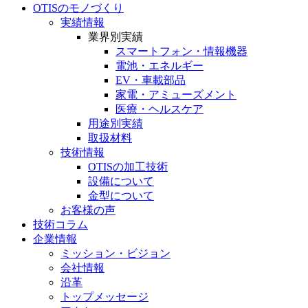
OTISのモノづくり
実績情報
業界別実績
スマートフォン・
情報機器
電池・
エネルギー
EV・車載部品
家電・
アミューズメント
医療・
ヘルスケア
用途別実績
取扱材料
技術情報
OTISの加工技術
設備について
金型について
お客様の声
技術コラム
企業情報
ミッション・ビジョン
会社情報
沿革
トップメッセージ