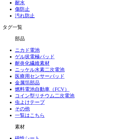
耐水
傷防止
汚れ防止
タグ一覧
部品
ニカド電池
ゲル状電極パッド
耐炎化繊維素材
ニッケル水素二次電池
医療用センサーパッド
金属箔部品
燃料電池自動車（FCV）
コイン型リチウム二次電池
虫よけテープ
その他
一覧はこちら
素材
磁性シート