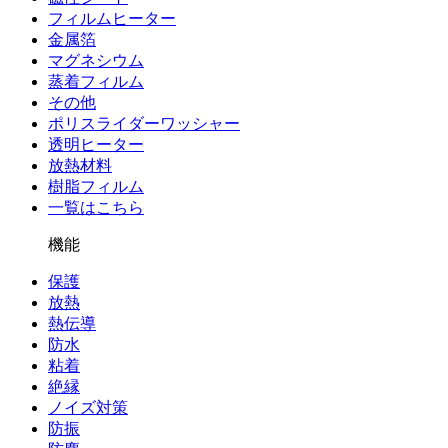
フィルムヒーター
金属箔
マグネシウム
蒸着フィルム
その他
ポリスライダーワッシャー
透明ヒーター
放熱材料
樹脂フィルム
一覧はこちら
機能
保護
放熱
熱伝導
防水
粘着
絶縁
ノイズ対策
防振