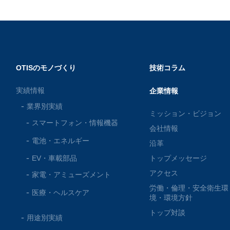
OTISのモノづくり
技術コラム
実績情報
企業情報
業界別実績
ミッション・ビジョン
スマートフォン・
情報機器
会社情報
電池・
エネルギー
沿革
EV・車載部品
トップメッセージ
アクセス
家電・
アミューズメント
労働・倫理・安全衛生環
医療・
ヘルスケア
境・環境方針
トップ対談
用途別実績