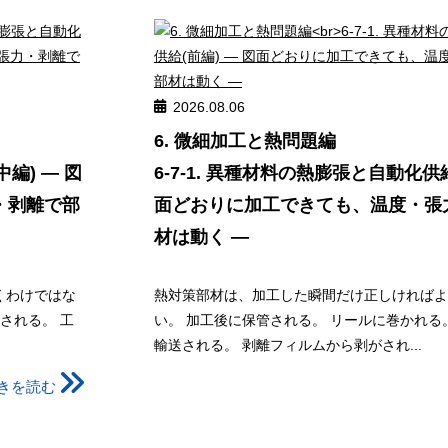
2026.08.06
6. 微細加工と熱問題編
編) ― 図
6-7-1. 異種材料の熱膨張と自動化供給
・剥離で部
面どおりに加工できても、温度・張
材は動く ―
くわけではな
熱対策部材は、加工した瞬間だけ正しければよ
される。 工
い。 加工後に保管される。 リールに巻かれる
輸送される。 剥離フィルムから剥がされ...
きを読む