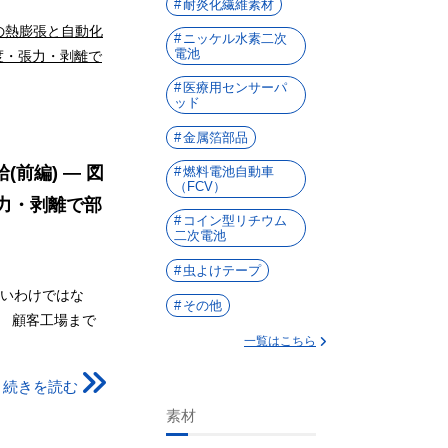
耐炎化繊維素材
ニッケル水素二次
電池
医療用センサーパ
ッド
金属箔部品
(前編) ― 図
燃料電池自動車
（FCV）
力・剥離で部
コイン型リチウム
二次電池
虫よけテープ
いわけではな
その他
。 顧客工場まで
一覧はこちら
続きを読む
素材