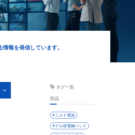
る情報を発信しています。
タグ一覧
部品
ニカド電池
ゲル状電極パッド