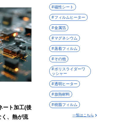
磁性シート
フィルムヒーター
金属箔
マグネシウム
蒸着フィルム
その他
ポリスライダーワ
ッシャー
透明ヒーター
放熱材料
樹脂フィルム
ミネート加工(後
一覧はこちら
なく、熱が流