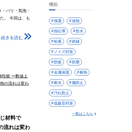
機能
浮き・バリ・気泡・
た。 今回は、も
保護
放熱
熱伝導
防水
続きを読む
粘着
絶縁
ノイズ対策
防振
防塵
金属保護
耐熱
耐水
傷防止
汚れ防止
低級音対策
一覧はこちら
同じ材料で
の流れは変わ