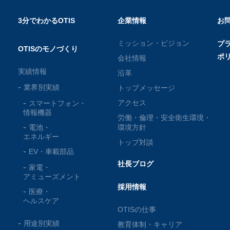
3分でわかるOTIS
企業情報
お
ミッション・ビジョン
プ
OTISのモノづくり
ポ
会社情報
実績情報
沿革
業界別実績
トップメッセージ
アクセス
スマートフォン・
情報機器
労働・倫理・安全衛生環境・
電池・
環境方針
エネルギー
トップ対談
EV・車載部品
社長ブログ
家電・
アミューズメント
採用情報
医療・
ヘルスケア
OTISの仕事
用途別実績
教育体制・キャリア