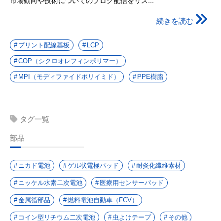
市場動向や技術についてのブログ配信をリス...
続きを読む
プリント配線基板
LCP
COP（シクロオレフィンポリマー）
MPI（モディファイドポリイミド）
PPE樹脂
タグ一覧
部品
ニカド電池
ゲル状電極パッド
耐炎化繊維素材
ニッケル水素二次電池
医療用センサーパッド
金属箔部品
燃料電池自動車（FCV）
コイン型リチウム二次電池
虫よけテープ
その他