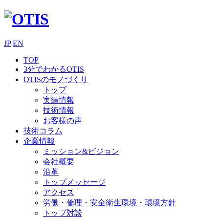
JP
EN
TOP
3分でわかるOTIS
OTISのモノづくり
トップ
実績情報
技術情報
お客様の声
技術コラム
企業情報
ミッション&ビジョン
会社概要
沿革
トップメッセージ
アクセス
労働・倫理・安全衛生環境・環境方針
トップ対談