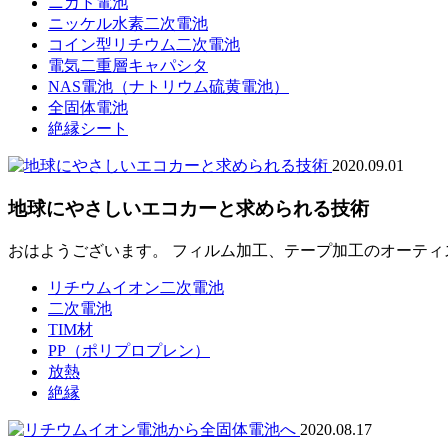
ニカド電池
ニッケル水素二次電池
コイン型リチウム二次電池
電気二重層キャパシタ
NAS電池（ナトリウム硫黄電池）
全固体電池
絶縁シート
2020.09.01
地球にやさしいエコカーと求められる技術
おはようございます。 フィルム加工、テープ加工のオーティス
リチウムイオン二次電池
二次電池
TIM材
PP（ポリプロプレン）
放熱
絶縁
2020.08.17