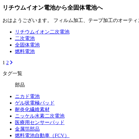
リチウムイオン電池から全固体電池へ
おはようございます。 フィルム加工、テープ加工のオーティス
リチウムイオン二次電池
二次電池
全固体電池
燃料電池
1
2
タグ一覧
部品
ニカド電池
ゲル状電極パッド
耐炎化繊維素材
ニッケル水素二次電池
医療用センサーパッド
金属箔部品
燃料電池自動車（FCV）