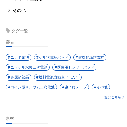
その他
タグ一覧
部品
ニカド電池
ゲル状電極パッド
耐炎化繊維素材
ニッケル水素二次電池
医療用センサーパッド
金属箔部品
燃料電池自動車（FCV）
コイン型リチウム二次電池
虫よけテープ
その他
一覧はこちら
素材