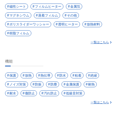
磁性シート
フィルムヒーター
金属箔
マグネシウム
蒸着フィルム
その他
ポリスライダーワッシャー
透明ヒーター
放熱材料
樹脂フィルム
一覧はこちら
機能
保護
放熱
熱伝導
防水
粘着
絶縁
ノイズ対策
防振
防塵
金属保護
耐熱
耐水
傷防止
汚れ防止
低級音対策
一覧はこちら