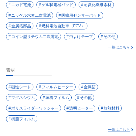
ニカド電池
ゲル状電極パッド
耐炎化繊維素材
ニッケル水素二次電池
医療用センサーパッド
金属箔部品
燃料電池自動車（FCV）
コイン型リチウム二次電池
虫よけテープ
その他
一覧はこちら
素材
磁性シート
フィルムヒーター
金属箔
マグネシウム
蒸着フィルム
その他
ポリスライダーワッシャー
透明ヒーター
放熱材料
樹脂フィルム
一覧はこちら