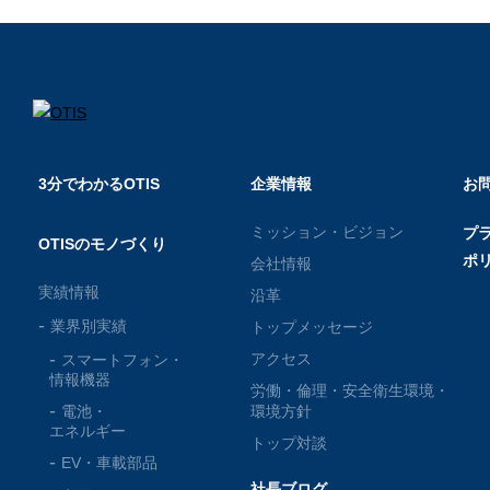
3分でわかるOTIS
企業情報
お
ミッション・ビジョン
プ
OTISのモノづくり
ポ
会社情報
実績情報
沿革
業界別実績
トップメッセージ
アクセス
スマートフォン・
情報機器
労働・倫理・安全衛生環境・
電池・
環境方針
エネルギー
トップ対談
EV・車載部品
社長ブログ