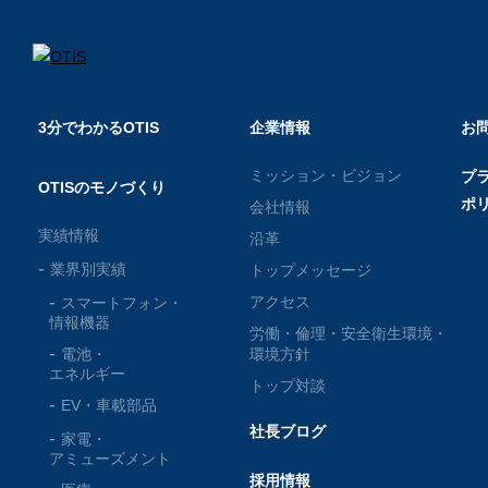
3分でわかるOTIS
企業情報
お
ミッション・ビジョン
プ
OTISのモノづくり
ポ
会社情報
実績情報
沿革
業界別実績
トップメッセージ
アクセス
スマートフォン・
情報機器
労働・倫理・安全衛生環境・
電池・
環境方針
エネルギー
トップ対談
EV・車載部品
社長ブログ
家電・
アミューズメント
採用情報