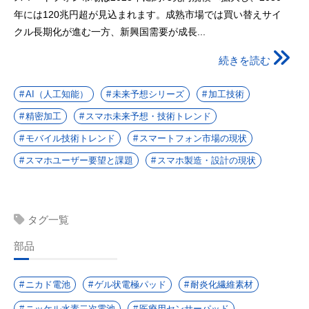
年には120兆円超が見込まれます。成熟市場では買い替えサイ
クル長期化が進む一方、新興国需要が成長...
続きを読む
AI（人工知能）
未来予想シリーズ
加工技術
精密加工
スマホ未来予想・技術トレンド
モバイル技術トレンド
スマートフォン市場の現状
スマホユーザー要望と課題
スマホ製造・設計の現状
タグ一覧
部品
ニカド電池
ゲル状電極パッド
耐炎化繊維素材
ニッケル水素二次電池
医療用センサーパッド