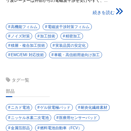
リ波レーダーは外部からの電磁波干渉を受けやすく、...
続きを読む
高機能フィルム
電磁波干渉対策フィルム
ノイズ対策
加工技術
精密加工
積層・複合加工技術
実装品質の安定化
EMC/EMI 対応技術
車載・高信頼用途向け加工
タグ一覧
部品
ニカド電池
ゲル状電極パッド
耐炎化繊維素材
ニッケル水素二次電池
医療用センサーパッド
金属箔部品
燃料電池自動車（FCV）