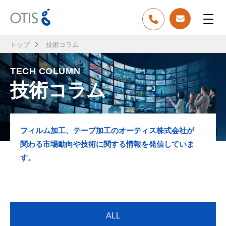
トップ
技術コラム
TECH COLUMN
技術コラム
フィルム加工、テープ加工のオーティス株式会社が
関わる市場動向や技術に関する情報を発信していま
す。
ALL