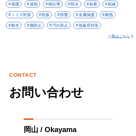
保護
放熱
熱伝導
防水
粘着
絶縁
ノイズ対策
防振
防塵
金属保護
耐熱
耐水
傷防止
汚れ防止
低級音対策
一覧はこちら
CONTACT
お問い合わせ
岡山 / Okayama