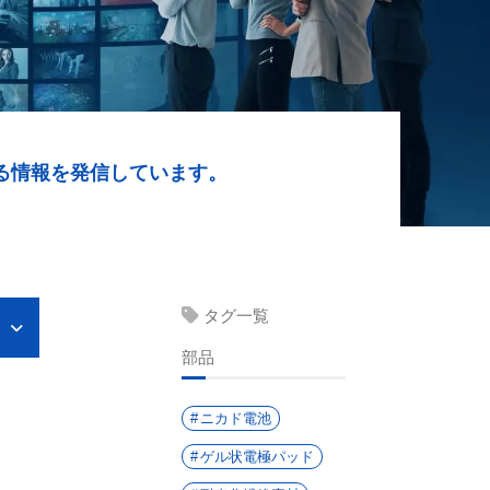
る情報を発信しています。
タグ一覧
部品
ニカド電池
ゲル状電極パッド