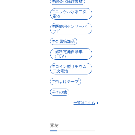
耐炎化繊維素材
ニッケル水素二次
電池
医療用センサーパ
ッド
金属箔部品
燃料電池自動車
（FCV）
コイン型リチウム
二次電池
虫よけテープ
その他
一覧はこちら
素材