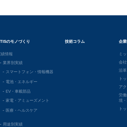
OTISのモノづくり
技術コラム
企業
実績情報
ミッ
会社
業界別実績
沿革
スマートフォン・
情報機器
トッ
電池・
エネルギー
アク
EV・車載部品
労働
家電・
アミューズメント
境・
トッ
医療・
ヘルスケア
用途別実績