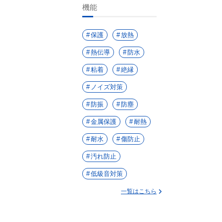
機能
保護
放熱
熱伝導
防水
粘着
絶縁
ノイズ対策
防振
防塵
金属保護
耐熱
耐水
傷防止
汚れ防止
低級音対策
一覧はこちら