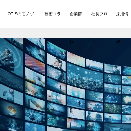
OTISのモノづ
技術コラ
企業情
社長ブロ
採用情
くり
ム
報
グ
報