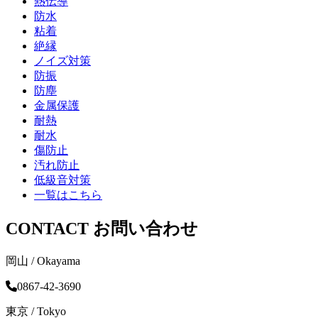
熱伝導
防水
粘着
絶縁
ノイズ対策
防振
防塵
金属保護
耐熱
耐水
傷防止
汚れ防止
低級音対策
一覧はこちら
CONTACT
お問い合わせ
岡山 / Okayama
0867-42-3690
東京 / Tokyo