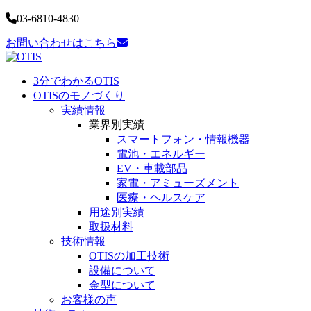
03-6810-4830
お問い合わせはこちら
3分でわかるOTIS
OTISのモノづくり
実績情報
業界別実績
スマートフォン・
情報機器
電池・
エネルギー
EV・車載部品
家電・
アミューズメント
医療・
ヘルスケア
用途別実績
取扱材料
技術情報
OTISの加工技術
設備について
金型について
お客様の声