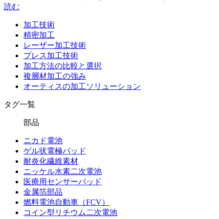
読む
加工技術
精密加工
レーザー加工技術
プレス加工技術
加工方法の比較と選択
複層材加工の強み
オーティスの加工ソリューション
タグ一覧
部品
ニカド電池
ゲル状電極パッド
耐炎化繊維素材
ニッケル水素二次電池
医療用センサーパッド
金属箔部品
燃料電池自動車（FCV）
コイン型リチウム二次電池