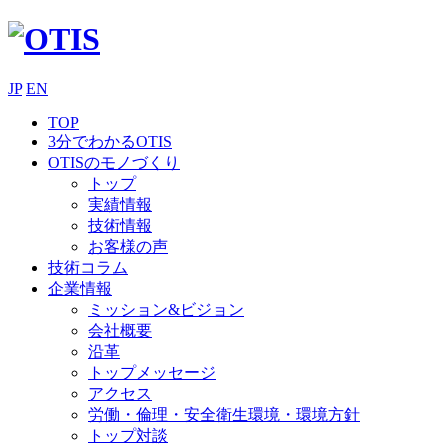
JP
EN
TOP
3分でわかるOTIS
OTISのモノづくり
トップ
実績情報
技術情報
お客様の声
技術コラム
企業情報
ミッション&ビジョン
会社概要
沿革
トップメッセージ
アクセス
労働・倫理・安全衛生環境・環境方針
トップ対談