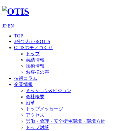
JP
EN
TOP
3分でわかるOTIS
OTISのモノづくり
トップ
実績情報
技術情報
お客様の声
技術コラム
企業情報
ミッション&ビジョン
会社概要
沿革
トップメッセージ
アクセス
労働・倫理・安全衛生環境・環境方針
トップ対談