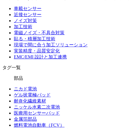
車載センサー
近接センサー
ノイズ対策
加工技術
電磁ノイズ・不具合対策
貼る・積層加工技術
現場で間に合う加工ソリューション
実装精度・品質安定化
EMC/EMI 設計と加工連携
タグ一覧
部品
ニカド電池
ゲル状電極パッド
耐炎化繊維素材
ニッケル水素二次電池
医療用センサーパッド
金属箔部品
燃料電池自動車（FCV）