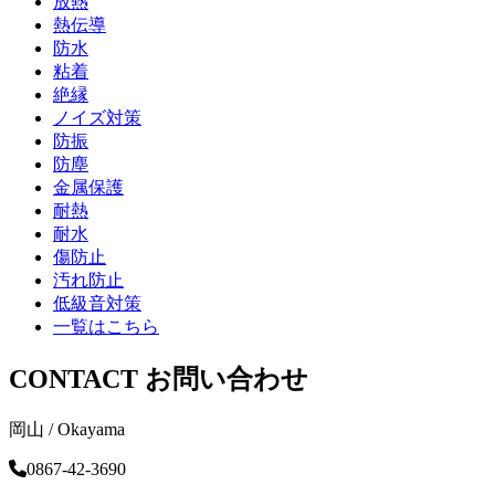
放熱
熱伝導
防水
粘着
絶縁
ノイズ対策
防振
防塵
金属保護
耐熱
耐水
傷防止
汚れ防止
低級音対策
一覧はこちら
CONTACT
お問い合わせ
岡山 / Okayama
0867-42-3690