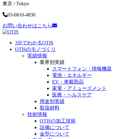
東京 / Tokyo
03-6810-4830
お問い合わせはこちら
3分でわかるOTIS
OTISのモノづくり
実績情報
業界別実績
スマートフォン・
情報機器
電池・
エネルギー
EV・車載部品
家電・
アミューズメント
医療・
ヘルスケア
用途別実績
取扱材料
技術情報
OTISの加工技術
設備について
金型について