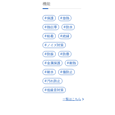
機能
保護
放熱
熱伝導
防水
粘着
絶縁
ノイズ対策
防振
防塵
金属保護
耐熱
耐水
傷防止
汚れ防止
低級音対策
一覧はこちら