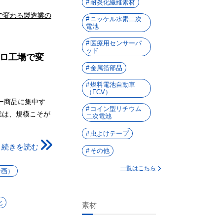
耐炎化繊維素材
ニッケル水素二次
電池
医療用センサーパ
ッド
クロ工場で変
金属箔部品
燃料電池自動車
（FCV）
ー商品に集中す
コイン型リチウム
業は、規模こそが
二次電池
虫よけテープ
続きを読む
その他
一覧はこちら
計画）
化
素材