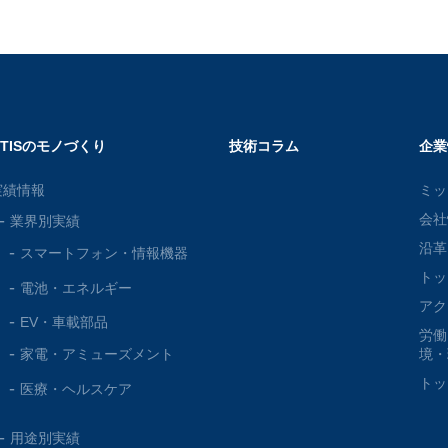
OTISのモノづくり
技術コラム
企業
実績情報
ミッ
会社
業界別実績
沿革
スマートフォン・
情報機器
トッ
電池・
エネルギー
アク
EV・車載部品
労働
家電・
アミューズメント
境・
トッ
医療・
ヘルスケア
用途別実績