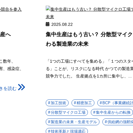
2025.08.22
生産へ
集中生産はもう古い？ 分散型マイ
わる製造業の未来
こ数年、
「1つの工場にすべてを集める」「１つのスタ
災害、感染症、
る」ことが、リスクになる時代 かつての製造
競争力でした。 生産拠点を1カ所に集中し、...
きを読む
加工技術
精密加工
BCP（事業継続
分散型マイクロ工場
集中生産からの転換
製造業の未来・生産モデル
供給網の強靭
技術革新と現場適応