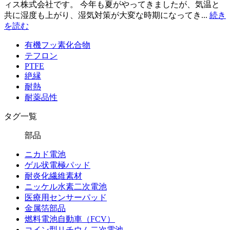
ィス株式会社です。 今年も夏がやってきましたが、気温と
共に湿度も上がり、湿気対策が大変な時期になってき...
続き
を読む
有機フッ素化合物
テフロン
PTFE
絶縁
耐熱
耐薬品性
タグ一覧
部品
ニカド電池
ゲル状電極パッド
耐炎化繊維素材
ニッケル水素二次電池
医療用センサーパッド
金属箔部品
燃料電池自動車（FCV）
コイン型リチウム二次電池