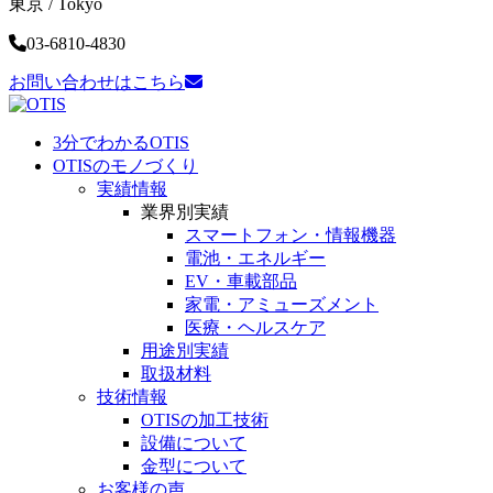
東京 / Tokyo
03-6810-4830
お問い合わせはこちら
3分でわかるOTIS
OTISのモノづくり
実績情報
業界別実績
スマートフォン・
情報機器
電池・
エネルギー
EV・車載部品
家電・
アミューズメント
医療・
ヘルスケア
用途別実績
取扱材料
技術情報
OTISの加工技術
設備について
金型について
お客様の声