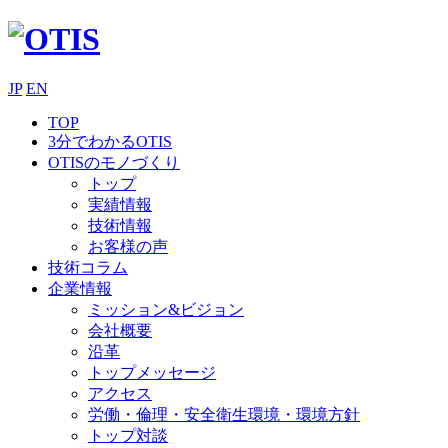
JP
EN
TOP
3分でわかるOTIS
OTISのモノづくり
トップ
実績情報
技術情報
お客様の声
技術コラム
企業情報
ミッション&ビジョン
会社概要
沿革
トップメッセージ
アクセス
労働・倫理・安全衛生環境・環境方針
トップ対談