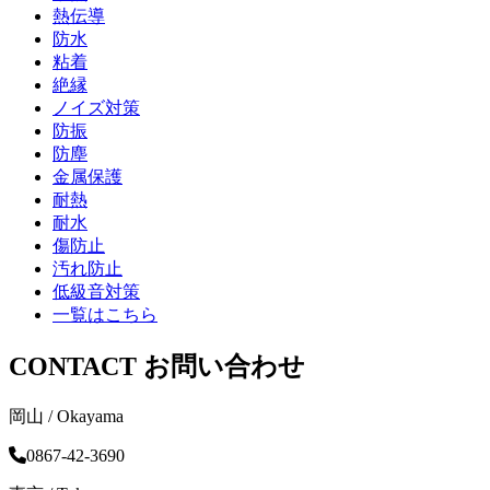
熱伝導
防水
粘着
絶縁
ノイズ対策
防振
防塵
金属保護
耐熱
耐水
傷防止
汚れ防止
低級音対策
一覧はこちら
CONTACT
お問い合わせ
岡山 / Okayama
0867-42-3690