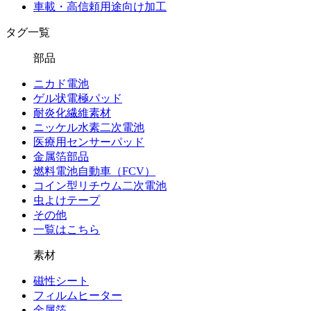
車載・高信頼用途向け加工
タグ一覧
部品
ニカド電池
ゲル状電極パッド
耐炎化繊維素材
ニッケル水素二次電池
医療用センサーパッド
金属箔部品
燃料電池自動車（FCV）
コイン型リチウム二次電池
虫よけテープ
その他
一覧はこちら
素材
磁性シート
フィルムヒーター
金属箔