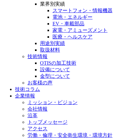
業界別実績
スマートフォン・
情報機器
電池・
エネルギー
EV・車載部品
家電・
アミューズメント
医療・
ヘルスケア
用途別実績
取扱材料
技術情報
OTISの加工技術
設備について
金型について
お客様の声
技術コラム
企業情報
ミッション・ビジョン
会社情報
沿革
トップメッセージ
アクセス
労働・倫理・安全衛生環境・環境方針