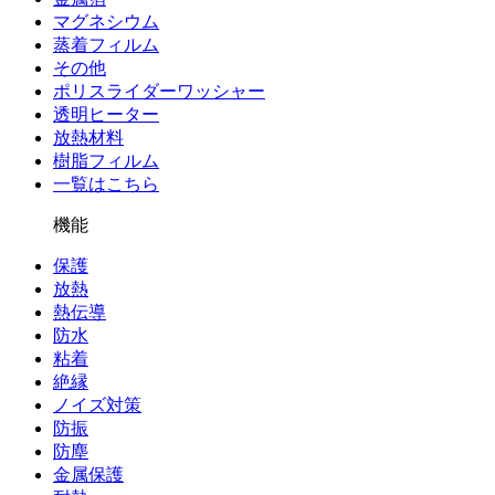
マグネシウム
蒸着フィルム
その他
ポリスライダーワッシャー
透明ヒーター
放熱材料
樹脂フィルム
一覧はこちら
機能
保護
放熱
熱伝導
防水
粘着
絶縁
ノイズ対策
防振
防塵
金属保護