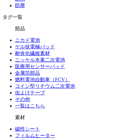
防塵
タグ一覧
部品
ニカド電池
ゲル状電極パッド
耐炎化繊維素材
ニッケル水素二次電池
医療用センサーパッド
金属箔部品
燃料電池自動車（FCV）
コイン型リチウム二次電池
虫よけテープ
その他
一覧はこちら
素材
磁性シート
フィルムヒーター