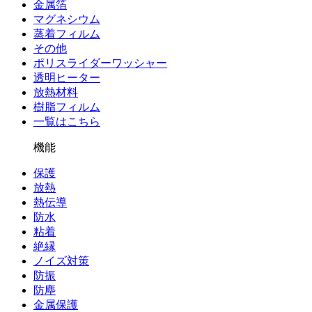
金属箔
マグネシウム
蒸着フィルム
その他
ポリスライダーワッシャー
透明ヒーター
放熱材料
樹脂フィルム
一覧はこちら
機能
保護
放熱
熱伝導
防水
粘着
絶縁
ノイズ対策
防振
防塵
金属保護