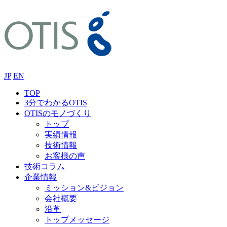
JP
EN
TOP
3分でわかるOTIS
OTISのモノづくり
トップ
実績情報
技術情報
お客様の声
技術コラム
企業情報
ミッション&ビジョン
会社概要
沿革
トップメッセージ