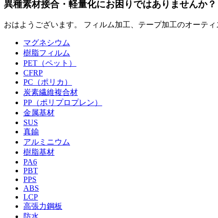
異種素材接合・軽量化にお困りではありませんか？
おはようございます。 フィルム加工、テープ加工のオーティス
マグネシウム
樹脂フィルム
PET（ペット）
CFRP
PC（ポリカ）
炭素繊維複合材
PP（ポリプロプレン）
金属基材
SUS
真鍮
アルミニウム
樹脂基材
PA6
PBT
PPS
ABS
LCP
高張力鋼板
防水