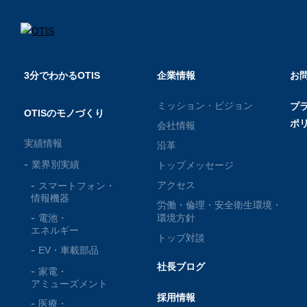
3分でわかるOTIS
企業情報
お
ミッション・ビジョン
プ
OTISのモノづくり
ポ
会社情報
実績情報
沿革
業界別実績
トップメッセージ
アクセス
スマートフォン・
情報機器
労働・倫理・安全衛生環境・
電池・
環境方針
エネルギー
トップ対談
EV・車載部品
社長ブログ
家電・
アミューズメント
採用情報
医療・