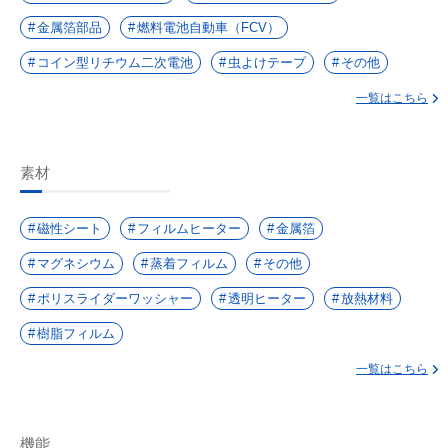
金属箔部品
燃料電池自動車（FCV）
コイン型リチウム二次電池
虫よけテープ
その他
一覧はこちら
素材
磁性シート
フィルムヒーター
金属箔
マグネシウム
蒸着フィルム
その他
ポリスライダーワッシャー
透明ヒーター
放熱材料
樹脂フィルム
一覧はこちら
機能