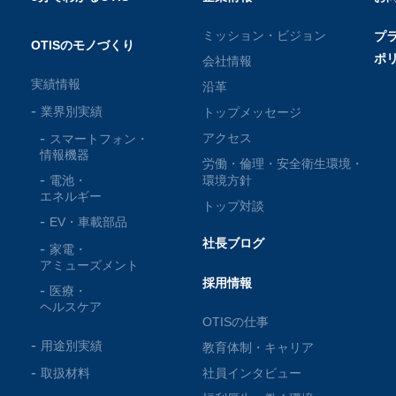
ミッション・ビジョン
プ
OTISのモノづくり
ポ
会社情報
実績情報
沿革
業界別実績
トップメッセージ
アクセス
スマートフォン・
情報機器
労働・倫理・安全衛生環境・
電池・
環境方針
エネルギー
トップ対談
EV・車載部品
社長ブログ
家電・
アミューズメント
採用情報
医療・
ヘルスケア
OTISの仕事
用途別実績
教育体制・キャリア
取扱材料
社員インタビュー