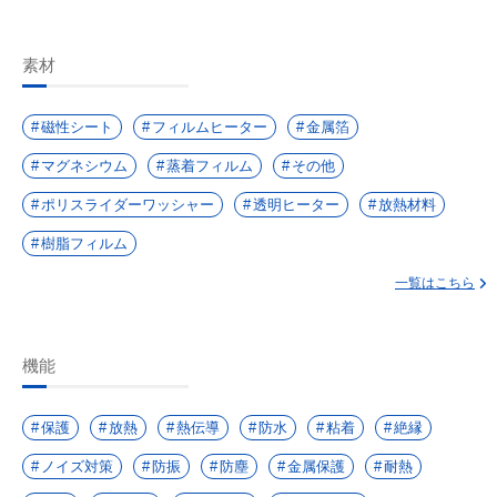
素材
磁性シート
フィルムヒーター
金属箔
マグネシウム
蒸着フィルム
その他
ポリスライダーワッシャー
透明ヒーター
放熱材料
樹脂フィルム
一覧はこちら
機能
保護
放熱
熱伝導
防水
粘着
絶縁
ノイズ対策
防振
防塵
金属保護
耐熱