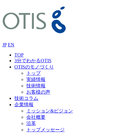
JP
EN
TOP
3分でわかるOTIS
OTISのモノづくり
トップ
実績情報
技術情報
お客様の声
技術コラム
企業情報
ミッション&ビジョン
会社概要
沿革
トップメッセージ