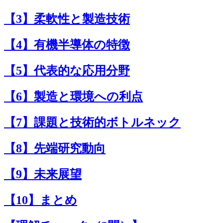
【3】柔軟性と製造技術
【4】有機半導体の特徴
【5】代表的な応用分野
【6】製造と環境への利点
【7】課題と技術的ボトルネック
【8】先端研究動向
【9】未来展望
【10】まとめ