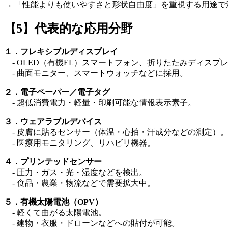
→ 「性能よりも使いやすさと形状自由度」を重視する用途で
【5】代表的な応用分野
１．フレキシブルディスプレイ
- OLED（有機EL）スマートフォン、折りたたみディスプ
- 曲面モニター、スマートウォッチなどに採用。
２．電子ペーパー／電子タグ
- 超低消費電力・軽量・印刷可能な情報表示素子。
３．ウェアラブルデバイス
- 皮膚に貼るセンサー（体温・心拍・汗成分などの測定）
- 医療用モニタリング、リハビリ機器。
４．プリンテッドセンサー
- 圧力・ガス・光・湿度などを検出。
- 食品・農業・物流などで需要拡大中。
５．有機太陽電池（OPV）
- 軽くて曲がる太陽電池。
- 建物・衣服・ドローンなどへの貼付が可能。