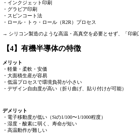
・インクジェット印刷
・グラビア印刷
・スピンコート法
・ロール・トゥ・ロール（R2R）プロセス
→ シリコン製造のような高温・高真空を必要とせず、「印
【4】有機半導体の特徴
メリット
・軽量・柔軟・安価
・大面積生産が容易
・低温プロセスで環境負荷が小さい
・デザイン自由度が高い（折り曲げ、貼り付けが可能）
デメリット
・電子移動度が低い（Siの1/100〜1/1000程度）
・湿度・酸素に弱く、寿命が短い
・高温動作が難しい