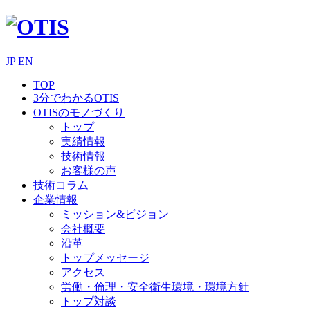
JP
EN
TOP
3分でわかるOTIS
OTISのモノづくり
トップ
実績情報
技術情報
お客様の声
技術コラム
企業情報
ミッション&ビジョン
会社概要
沿革
トップメッセージ
アクセス
労働・倫理・安全衛生環境・環境方針
トップ対談