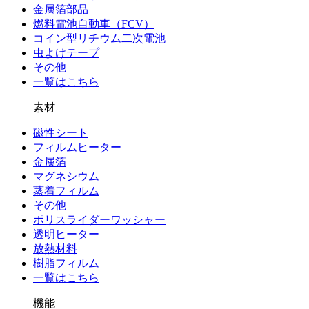
金属箔部品
燃料電池自動車（FCV）
コイン型リチウム二次電池
虫よけテープ
その他
一覧はこちら
素材
磁性シート
フィルムヒーター
金属箔
マグネシウム
蒸着フィルム
その他
ポリスライダーワッシャー
透明ヒーター
放熱材料
樹脂フィルム
一覧はこちら
機能