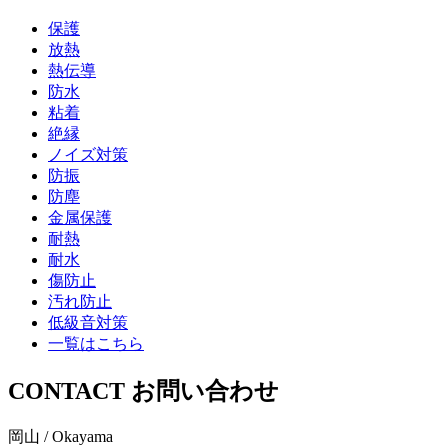
保護
放熱
熱伝導
防水
粘着
絶縁
ノイズ対策
防振
防塵
金属保護
耐熱
耐水
傷防止
汚れ防止
低級音対策
一覧はこちら
CONTACT
お問い合わせ
岡山 / Okayama