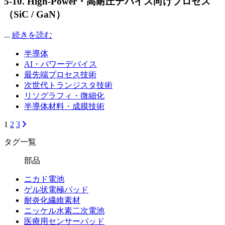
5-10. High-Power・高耐圧デバイス向けプロセス
（SiC / GaN）
...
続きを読む
半導体
AI・パワーデバイス
最先端プロセス技術
次世代トランジスタ技術
リソグラフィ・微細化
半導体材料・成膜技術
1
2
3
タグ一覧
部品
ニカド電池
ゲル状電極パッド
耐炎化繊維素材
ニッケル水素二次電池
医療用センサーパッド