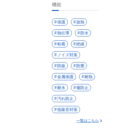
機能
保護
放熱
熱伝導
防水
粘着
絶縁
ノイズ対策
防振
防塵
金属保護
耐熱
耐水
傷防止
汚れ防止
低級音対策
一覧はこちら