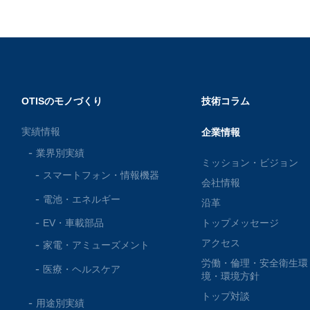
OTISのモノづくり
技術コラム
実績情報
企業情報
業界別実績
ミッション・ビジョン
スマートフォン・
情報機器
会社情報
電池・
エネルギー
沿革
EV・車載部品
トップメッセージ
アクセス
家電・
アミューズメント
労働・倫理・安全衛生環
医療・
ヘルスケア
境・環境方針
トップ対談
用途別実績