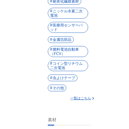
耐炎化繊維素材
ニッケル水素二次
電池
医療用センサーパ
ッド
金属箔部品
燃料電池自動車
（FCV）
コイン型リチウム
二次電池
虫よけテープ
その他
一覧はこちら
素材