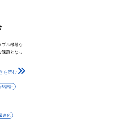
け
ラブル機器な
な課題となっ
.
きを読む
断熱設計
最適化