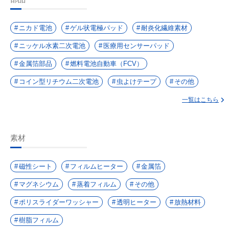
ニカド電池
ゲル状電極パッド
耐炎化繊維素材
ニッケル水素二次電池
医療用センサーパッド
金属箔部品
燃料電池自動車（FCV）
コイン型リチウム二次電池
虫よけテープ
その他
一覧はこちら
素材
磁性シート
フィルムヒーター
金属箔
マグネシウム
蒸着フィルム
その他
ポリスライダーワッシャー
透明ヒーター
放熱材料
樹脂フィルム