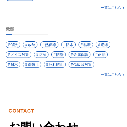
一覧はこちら
機能
保護
放熱
熱伝導
防水
粘着
絶縁
ノイズ対策
防振
防塵
金属保護
耐熱
耐水
傷防止
汚れ防止
低級音対策
一覧はこちら
CONTACT