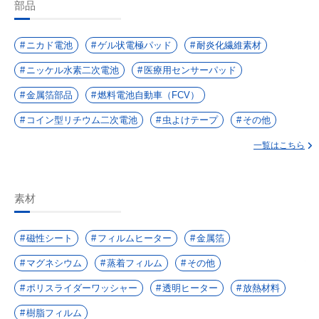
部品
ニカド電池
ゲル状電極パッド
耐炎化繊維素材
ニッケル水素二次電池
医療用センサーパッド
金属箔部品
燃料電池自動車（FCV）
コイン型リチウム二次電池
虫よけテープ
その他
一覧はこちら
素材
磁性シート
フィルムヒーター
金属箔
マグネシウム
蒸着フィルム
その他
ポリスライダーワッシャー
透明ヒーター
放熱材料
樹脂フィルム