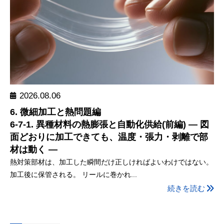
2026.08.06
6. 微細加工と熱問題編
6-7-1. 異種材料の熱膨張と自動化供給(前編) ― 図
面どおりに加工できても、温度・張力・剥離で部
材は動く ―
熱対策部材は、加工した瞬間だけ正しければよいわけではない。
加工後に保管される。 リールに巻かれ...
続きを読む