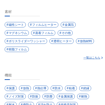
素材
磁性シート
フィルムヒーター
金属箔
マグネシウム
蒸着フィルム
その他
ポリスライダーワッシャー
透明ヒーター
放熱材料
樹脂フィルム
一覧はこちら
機能
保護
放熱
熱伝導
防水
粘着
絶縁
ノイズ対策
防振
防塵
金属保護
耐熱
耐水
傷防止
汚れ防止
低級音対策