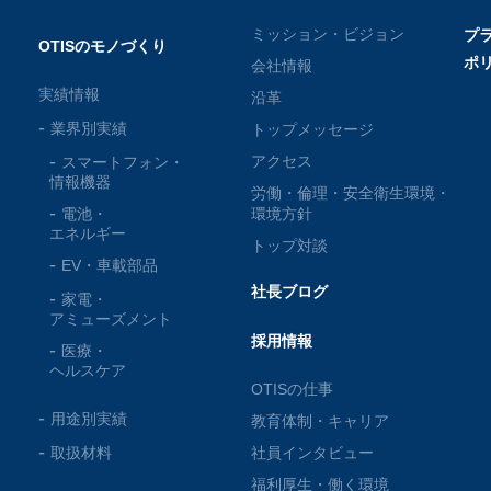
ミッション・ビジョン
プ
OTISのモノづくり
ポ
会社情報
実績情報
沿革
業界別実績
トップメッセージ
アクセス
スマートフォン・
情報機器
労働・倫理・安全衛生環境・
電池・
環境方針
エネルギー
トップ対談
EV・車載部品
社長ブログ
家電・
アミューズメント
採用情報
医療・
ヘルスケア
OTISの仕事
用途別実績
教育体制・キャリア
取扱材料
社員インタビュー
福利厚生・働く環境