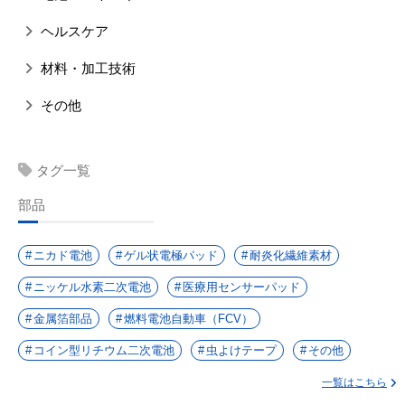
ヘルスケア
材料・加工技術
その他
タグ一覧
部品
ニカド電池
ゲル状電極パッド
耐炎化繊維素材
ニッケル水素二次電池
医療用センサーパッド
金属箔部品
燃料電池自動車（FCV）
コイン型リチウム二次電池
虫よけテープ
その他
一覧はこちら