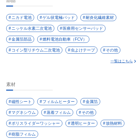
部品
ニカド電池
ゲル状電極パッド
耐炎化繊維素材
ニッケル水素二次電池
医療用センサーパッド
金属箔部品
燃料電池自動車（FCV）
コイン型リチウム二次電池
虫よけテープ
その他
一覧はこちら
素材
磁性シート
フィルムヒーター
金属箔
マグネシウム
蒸着フィルム
その他
ポリスライダーワッシャー
透明ヒーター
放熱材料
樹脂フィルム