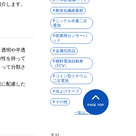
紹介します。
耐炎化繊維素材
ニッケル水素二次
電池
医療用センサーパ
ッド
、透明や半透
金属箔部品
特性を持って
燃料電池自動車
（FCV）
よって分類さ
コイン型リチウム
二次電池
境に配慮した
虫よけテープ
その他
PAGE TOP
一覧はこちら
素材