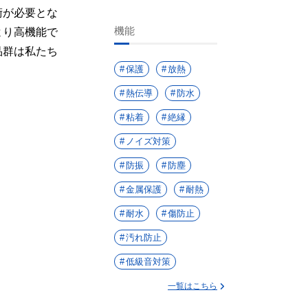
術が必要とな
機能
より高機能で
品群は私たち
保護
放熱
熱伝導
防水
粘着
絶縁
ノイズ対策
防振
防塵
金属保護
耐熱
耐水
傷防止
汚れ防止
低級音対策
一覧はこちら