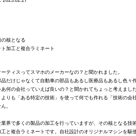
：
2023.02.27
術の核となる
ット加工と複合ラミネート
オーティスってスマホのメーカーなの？と聞かれました。
部品だけじゃなくて自動車の部品もあるし医療品もあるし色々
ゃあ何の会社っていえば良いの？と聞かれてちょっと考えまし
うよりも「ある特定の技術」を使って何でも作れる「技術の会
せん。
な業界で多くの製品の加工を行っていますが、その核となる技
工と複合ラミネートです。自社設計のオリジナルマシンを駆使し