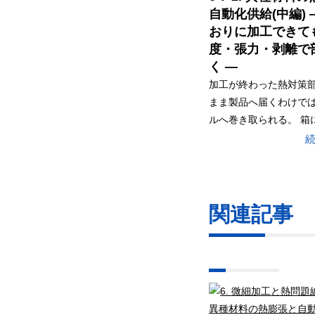
自動化供給(中編) 
おりに加工できて
度・張力・剥離で
く ―
加工が終わった熱対策
まま製品へ届くわけでは
ルへ巻き取られる。 箱に詰
関連記事