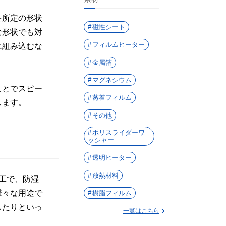
を所定の形状
磁性シート
な形状でも対
フィルムヒーター
に組み込むな
金属箔
マグネシウム
ことでスピー
蒸着フィルム
します。
その他
ポリスライダーワ
ッシャー
透明ヒーター
放熱材料
工で、防湿
様々な用途で
樹脂フィルム
したりといっ
一覧はこちら