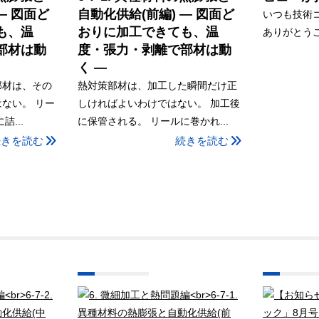
― 図面ど
自動化供給(前編) ― 図面ど
いつも技術
も、温
おりに加工できても、温
ありがとうご
部材は動
度・張力・剥離で部材は動
く ―
部材は、その
熱対策部材は、加工した瞬間だけ正
ない。 リー
しければよいわけではない。 加工後
...
に保管される。 リールに巻かれ...
続きを読む
続きを読む