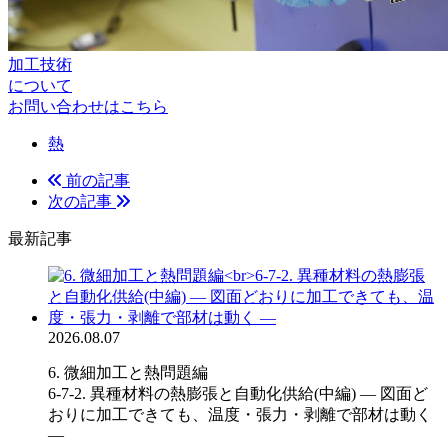
加工技術
について
お問い合わせはこちら
熱
前の記事
次の記事
最新記事
2026.08.07
6. 微細加工と熱問題編
6-7-2. 異種材料の熱膨張と自動化供給(中編) ― 図面ど
おりに加工できても、温度・張力・剥離で部材は動く
―