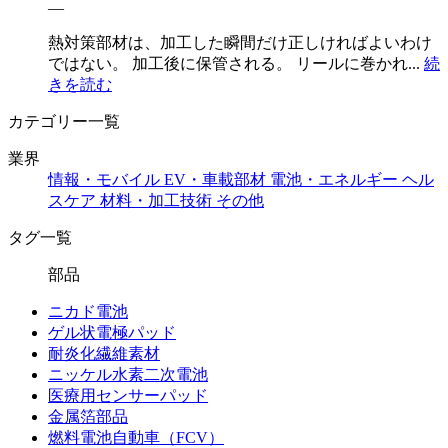
―
熱対策部材は、加工した瞬間だけ正しければよいわけ
ではない。 加工後に保管される。 リールに巻かれ...
続
きを読む
カテゴリー一覧
業界
情報・モバイル
EV・車載部材
電池・エネルギー
ヘル
スケア
材料・加工技術
その他
タグ一覧
部品
ニカド電池
ゲル状電極パッド
耐炎化繊維素材
ニッケル水素二次電池
医療用センサーパッド
金属箔部品
燃料電池自動車（FCV）