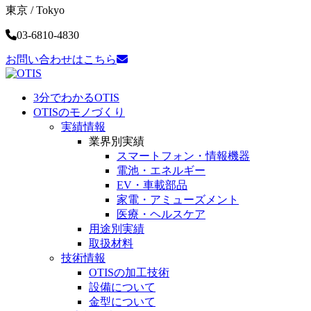
東京 / Tokyo
03-6810-4830
お問い合わせはこちら
3分でわかるOTIS
OTISのモノづくり
実績情報
業界別実績
スマートフォン・
情報機器
電池・
エネルギー
EV・車載部品
家電・
アミューズメント
医療・
ヘルスケア
用途別実績
取扱材料
技術情報
OTISの加工技術
設備について
金型について