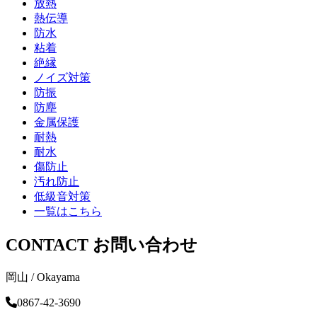
放熱
熱伝導
防水
粘着
絶縁
ノイズ対策
防振
防塵
金属保護
耐熱
耐水
傷防止
汚れ防止
低級音対策
一覧はこちら
CONTACT
お問い合わせ
岡山 / Okayama
0867-42-3690