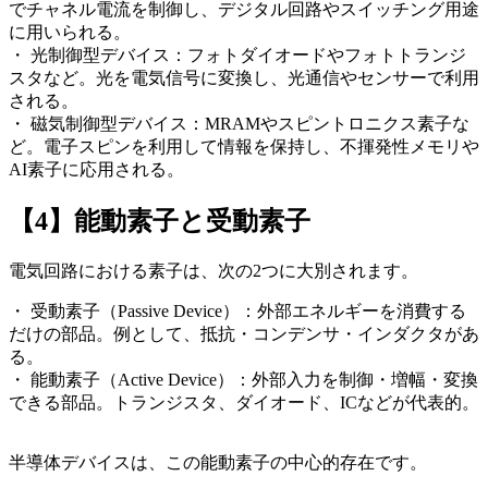
でチャネル電流を制御し、デジタル回路やスイッチング用途
に用いられる。
・ 光制御型デバイス：フォトダイオードやフォトトランジ
スタなど。光を電気信号に変換し、光通信やセンサーで利用
される。
・ 磁気制御型デバイス：MRAMやスピントロニクス素子な
ど。電子スピンを利用して情報を保持し、不揮発性メモリや
AI素子に応用される。
【4】能動素子と受動素子
電気回路における素子は、次の2つに大別されます。
・ 受動素子（Passive Device）：外部エネルギーを消費する
だけの部品。例として、抵抗・コンデンサ・インダクタがあ
る。
・ 能動素子（Active Device）：外部入力を制御・増幅・変換
できる部品。トランジスタ、ダイオード、ICなどが代表的。
半導体デバイスは、この能動素子の中心的存在です。