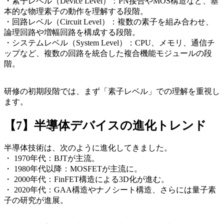
・素子レベル（Device Level）：PN接合やMOS構造など、基
本的な物理素子の動作を理解する段階。
・回路レベル（Circuit Level）：複数の素子を組み合わせ、
論理回路や増幅回路を構成する段階。
・システムレベル（System Level）：CPU、メモリ、通信チ
ップなど、複数の回路を統合した複合機能モジュールの段
階。
研修の初期段階では、まず「素子レベル」での理解を重視し
ます。
【7】半導体デバイスの進化トレンド
半導体技術は、次のように進化してきました。
・ 1970年代：BJTが主流。
・ 1980年代以降：MOSFETが主流に。
・ 2000年代：FinFET構造による3D化が進む。
・ 2020年代：GAA構造やナノシート構造、さらには量子素
子の研究が進展。