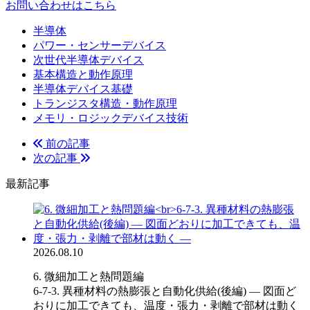
お問い合わせはこちら
半導体
パワー・センサーデバイス
次世代半導体デバイス
基本構造と動作原理
半導体デバイス基礎
トランジスタ構造・動作原理
メモリ・ロジックデバイス技術
前の記事
次の記事
最新記事
2026.08.10
6. 微細加工と熱問題編
6-7-3. 異種材料の熱膨張と自動化供給(後編) ― 図面ど
おりに加工できても、温度・張力・剥離で部材は動く