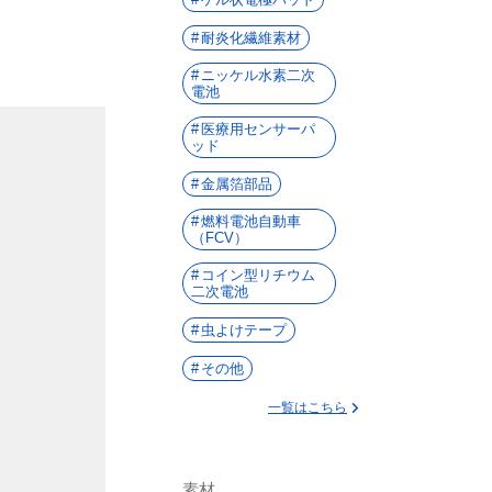
耐炎化繊維素材
ニッケル水素二次
電池
医療用センサーパ
ッド
金属箔部品
燃料電池自動車
（FCV）
コイン型リチウム
二次電池
虫よけテープ
その他
一覧はこちら
素材