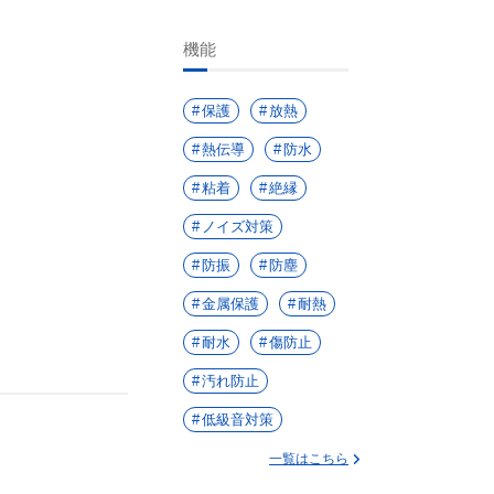
機能
保護
放熱
熱伝導
防水
粘着
絶縁
ノイズ対策
防振
防塵
金属保護
耐熱
耐水
傷防止
汚れ防止
低級音対策
一覧はこちら