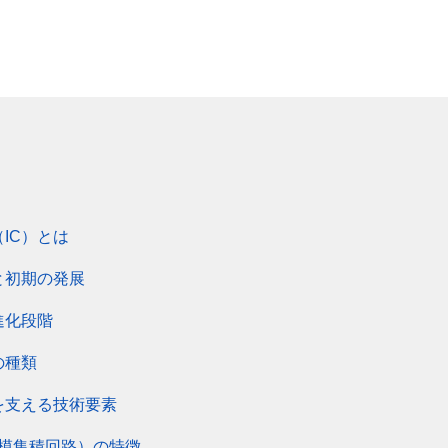
IC）とは
と初期の発展
進化段階
の種類
を支える技術要素
規模集積回路）の特徴