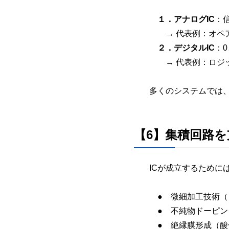
１．アナログIC
：
→ 代表例：オペア
２．デジタルIC
：
→ 代表例：ロジッ
多くのシステムでは、こ
【6】集積回路
ICが成立するために
● 微細加工技術（
● 不純物ドーピン
● 絶縁膜形成（酸