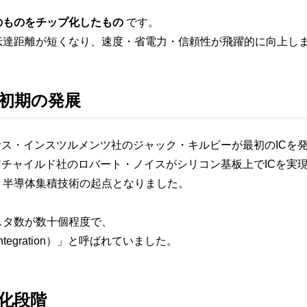
のものをチップ化したもの
です。
伝達距離が短くなり、速度・省電力・信頼性が飛躍的に向上し
と初期の発展
サス・インスツルメンツ社のジャック・キルビーが最初のICを
アチャイルド社のロバート・ノイスがシリコン基板上でICを実
く半導体集積技術の起点となりました。
スタ数が数十個程度で、
e Integration）」と呼ばれていました。
化段階