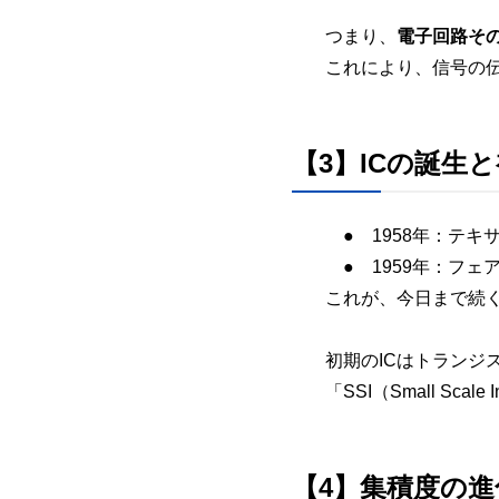
つまり、
電子回路そ
これにより、信号の
【3】ICの誕生
● 1958年：テキ
● 1959年：フェ
これが、今日まで続
初期のICはトランジ
「SSI（Small Scal
【4】集積度の進