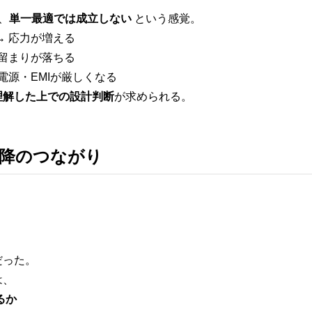
、
単一最適では成立しない
という感覚。
→ 応力が増える
歩留まりが落ちる
電源・EMIが厳しくなる
理解した上での設計判断
が求められる。
以降のつながり
だった。
は、
るか