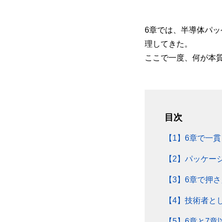
6章では、半導体パ
理してきた。
ここで一度、何が本
目次
【1】6章で一
【2】パッケー
【3】6章で押
【4】技術者と
【5】6章と7