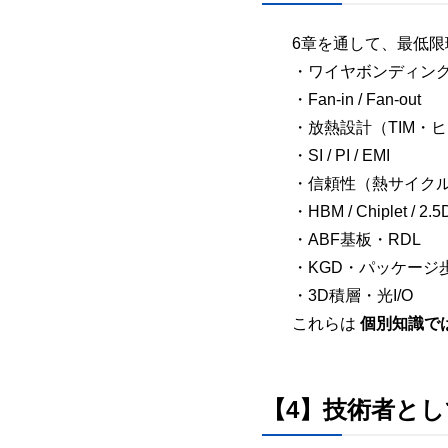
6章を通して、最低
・ワイヤボンディング
・Fan-in / Fan-out
・放熱設計（TIM・
・SI / PI / EMI
・信頼性（熱サイク
・HBM / Chiplet / 2.5
・ABF基板・RDL
・KGD・パッケージ
・3D積層・光I/O
これらは
個別知識で
【4】技術者と