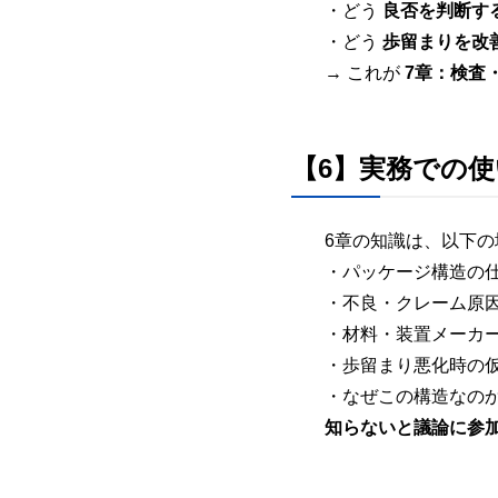
・どう
良否を判断す
・どう
歩留まりを改
→ これが
7章：検査
【6】実務での
6章の知識は、以下
・パッケージ構造の
・不良・クレーム原
・材料・装置メーカ
・歩留まり悪化時の
・なぜこの構造なの
知らないと議論に参