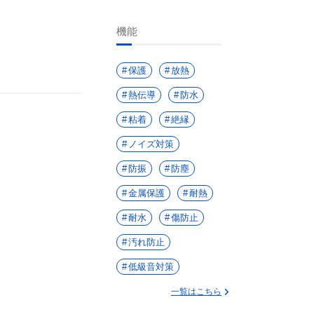
機能
保護
放熱
熱伝導
防水
粘着
絶縁
ノイズ対策
防振
防塵
金属保護
耐熱
耐水
傷防止
汚れ防止
低級音対策
一覧はこちら