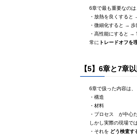
6章で最も重要なのは
・放熱を良くすると 
・微細化すると → 
・高性能にすると → 
常に
トレードオフを
【5】6章と7章
6章で扱った内容は、
・構造
・材料
・プロセス が中心
しかし実際の現場で
・それを
どう検査す