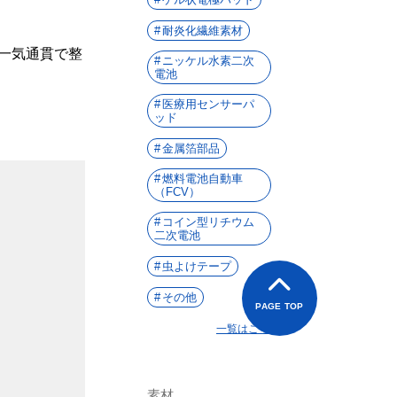
耐炎化繊維素材
一気通貫で整
ニッケル水素二次
電池
医療用センサーパ
ッド
金属箔部品
燃料電池自動車
（FCV）
コイン型リチウム
二次電池
虫よけテープ
その他
PAGE TOP
一覧はこちら
素材