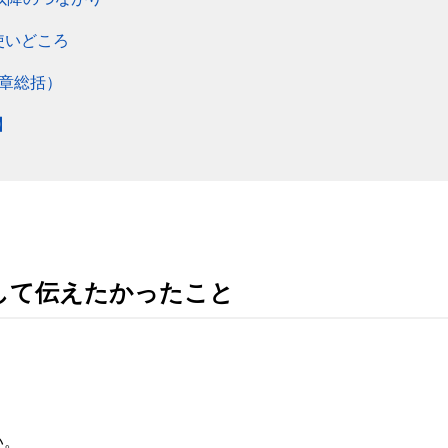
使いどころ
6章総括）
】
貫して伝えたかったこと
、
い。