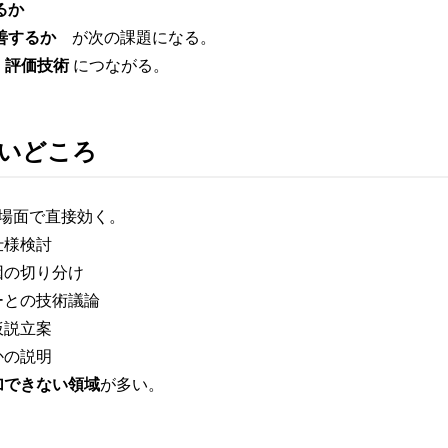
るか
善するか
が次の課題になる。
・評価技術
につながる。
使いどころ
の場面で直接効く。
仕様検討
因の切り分け
ーとの技術議論
仮説立案
かの説明
加できない領域
が多い。