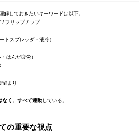
限理解しておきたいキーワードは以下。
 / フリップチップ
ヒートスプレッダ・液冷）
ル・はんだ疲労）
D
歩留まり
はなく、すべて連動
している。
しての重要な視点