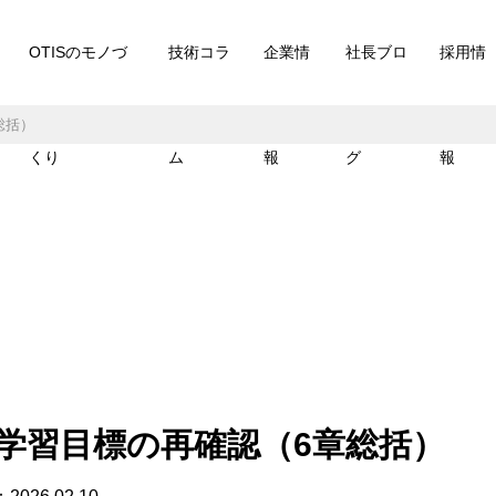
OTISのモノづ
技術コラ
企業情
社長ブロ
採用情
総括）
くり
ム
報
グ
報
め・学習目標の再確認（6章総括）