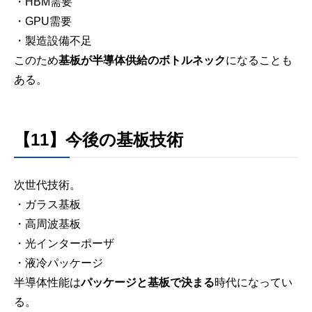
・HBM需要
・GPU需要
・製造設備不足
このため
基板が半導体供給のボトルネック
になることも
ある。
【11】今後の基板技術
次世代技術。
・ガラス基板
・高周波基板
・光インターポーザ
・液冷パッケージ
半導体性能は
パッケージと基板で決まる
時代になってい
る。