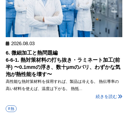
2026.08.03
6. 微細加工と熱問題編
6-6-1. 熱対策材料の打ち抜き・ラミネート加工(前
半) 〜0.1mmの浮き、数十μmのバリ、わずかな気
泡が熱性能を壊す〜
高性能な熱対策材料を採用すれば、製品は冷える。 熱伝導率の
高い材料を使えば、温度は下がる。 熱抵...
続きを読む
熱