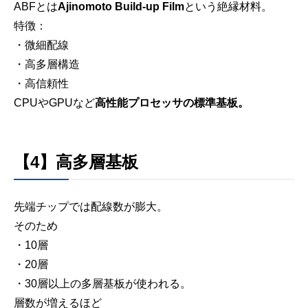
ABFとは
Ajinomoto Build-up Film
という絶縁材料。
特徴：
・微細配線
・高多層構造
・高信頼性
CPUやGPUなど
高性能プロセッサの標準基板。
【4】高多層基板
先端チップでは配線数が膨大。
そのため
・10層
・20層
・30層以上の多層基板が使われる。
層数が増えるほど