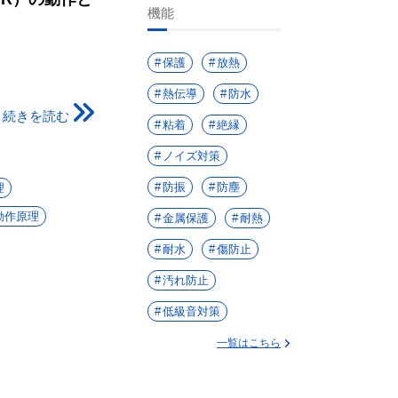
機能
保護
放熱
熱伝導
防水
続きを読む
粘着
絶縁
ノイズ対策
防振
防塵
理
動作原理
金属保護
耐熱
耐水
傷防止
汚れ防止
低級音対策
一覧はこちら