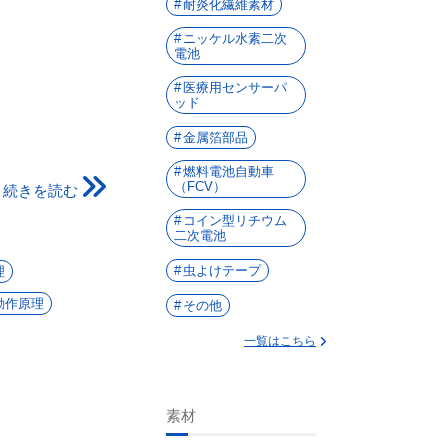
耐炎化繊維素材
ニッケル水素二次
電池
医療用センサーパ
ッド
金属箔部品
燃料電池自動車
（FCV）
続きを読む
コイン型リチウム
二次電池
虫よけテープ
理
動作原理
その他
一覧はこちら
素材