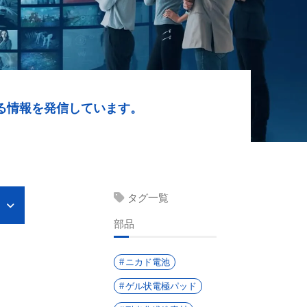
る情報を発信しています。
タグ一覧
部品
ニカド電池
ゲル状電極パッド