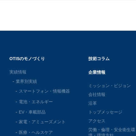
OTISのモノづくり
技術コラム
実績情報
企業情報
業界別実績
ミッション・ビジョン
スマートフォン・
情報機器
会社情報
電池・
エネルギー
沿革
EV・車載部品
トップメッセージ
アクセス
家電・
アミューズメント
労働・倫理・安全衛生環
医療・
ヘルスケア
境・環境方針