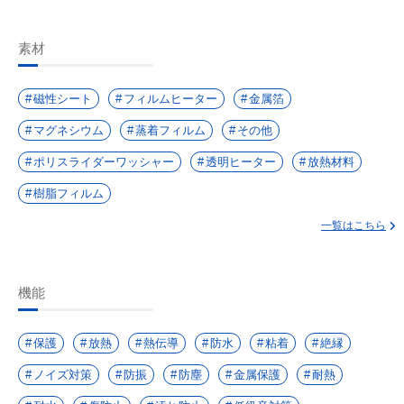
素材
磁性シート
フィルムヒーター
金属箔
マグネシウム
蒸着フィルム
その他
ポリスライダーワッシャー
透明ヒーター
放熱材料
樹脂フィルム
一覧はこちら
機能
保護
放熱
熱伝導
防水
粘着
絶縁
ノイズ対策
防振
防塵
金属保護
耐熱