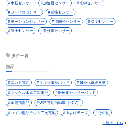
車載センサー
加速度センサー
光学センサー
ジャイロセンサー
近接センサー
モーションセンサー
周囲光センサー
温度センサー
気圧センサー
紫外線センサー
タグ一覧
部品
ニカド電池
ゲル状電極パッド
耐炎化繊維素材
ニッケル水素二次電池
医療用センサーパッド
金属箔部品
燃料電池自動車（FCV）
コイン型リチウム二次電池
虫よけテープ
その他
一覧はこちら