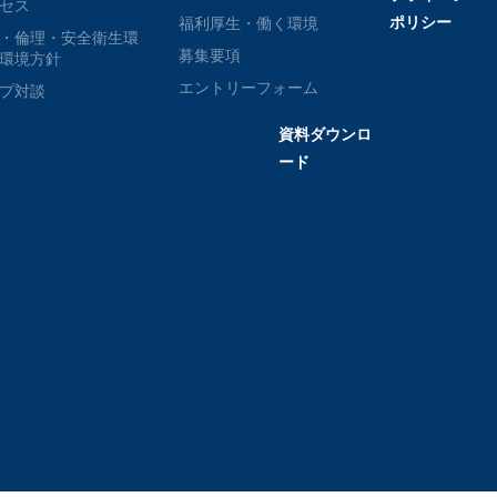
セス
ポリシー
福利厚生・働く環境
・倫理・安全衛生環
募集要項
環境方針
エントリーフォーム
プ対談
資料ダウンロ
ード