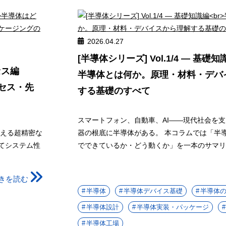
2026.04.27
[半導体シリーズ] Vol.1/4 ― 基礎知
セス編
半導体とは何か。原理・材料・デバ
セス・先
する基礎のすべて
スマートフォン、自動車、AI――現代社会を
超える超精密な
器の根底に半導体がある。 本コラムでは「半
してシステム性
でできているか・どう動くか」を一本のサマリー
きを読む
半導体
半導体デバイス基礎
半導体
半導体設計
半導体実装・パッケージ
半導体工場