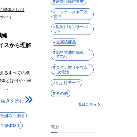
耐炎化繊維素材
ニッケル水素二次
電池
医療用センサーパ
ッド
識編
金属箔部品
イスから理解
燃料電池自動車
（FCV）
コイン型リチウム
二次電池
支えるすべての機
導体とは何か・何
虫よけテープ
...
その他
続きを読む
一覧はこちら
の仕組み・原理
半導体製造
素材