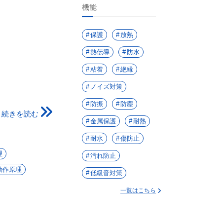
機能
保護
放熱
熱伝導
防水
粘着
絶縁
ノイズ対策
防振
防塵
続きを読む
金属保護
耐熱
耐水
傷防止
理
汚れ防止
動作原理
低級音対策
一覧はこちら