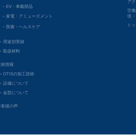
アク
EV・車載部品
労働
家電・
アミューズメント
境・
トッ
医療・
ヘルスケア
用途別実績
取扱材料
技術情報
OTISの加工技術
設備について
金型について
お客様の声